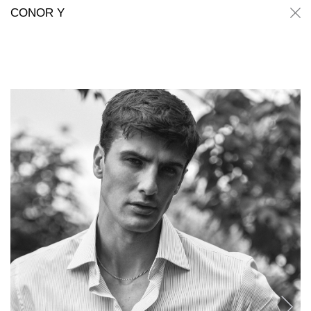
Conor Y
Conor Y
CONOR Y