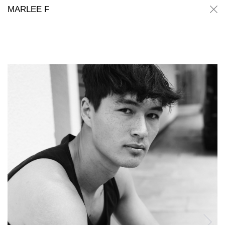
Marlee F
Marlee F
MARLEE F