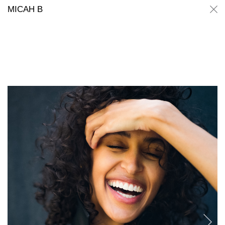
Micah B
Micah B
MICAH B