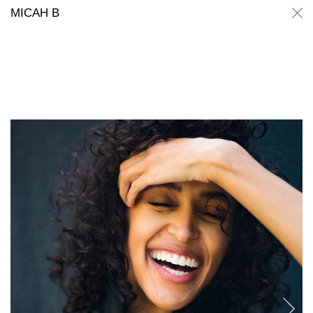
Micah B
Micah B
MICAH B